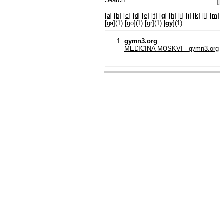
Search:
[
a
] [
b
] [
c
] [
d
] [
e
] [
f
] [
g
] [
h
] [
i
] [
j
] [
k
] [
l
] [
m
]
[
ga
](1) [
go
](1) [
gr
](1) [
gy
](1)
gymn3.org
MEDICINA MOSKVI - gymn3.org