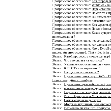
Программное обеспечение:
Как "передел
Программное обеспечение:
Windows 7 ви
Программное обеспечение:
Переустановк
Программное обеспечение:
Помогите с пр
Программное обеспечение:
как называетс
Программное обеспечение:
помогите найт
Программное обеспечение:
Как удалить 
Программное обеспечение:
После обновле
Программное обеспечение:
Какие сущест
использования ?
Программное обеспечение:
переsтали раб
Программное обеспечение:
как сделать 
Программное обеспечение:
Что с DynoBo
пишет: An error occurred: That video is in 
Железо:
Какой процессор лучше для игр?
Железо:
Что это справа на картинке?
Железо:
У флешке скорость записи и чтени
Железо:
6 ГБ ОЗУ это нормально?
Железо:
Народ что лучше взять!?
Железо:
Нужна материнка под LGA775 DDR
Порекомендуйте что-нибудь
Железо:
Нужна помощь в выборе по ip кам
Железо:
в чем отличие между двумя мышкам
Железо:
Подскажите пожалуйста, в какой 
Железо:
Разгон Процессора Можно ли разо
Железо:
Самая мощная видеокарта
Железо:
Могут ли наушники (полноразмер
Железо:
Возможно ли заменить процессо е