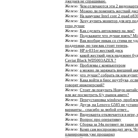
джедаев не спрашиваю.
Железо:
Чем отличаются эти 2 видеокарт
Железо:
Можно ли поменять жесткий дис
Железо:
На камушке Intel core 2 quad q8
Железо:
Хочу купить монитор для игр под
герц лучше
Железо:
Как сделать автокликер на лкм?
Железо:
Подскажите что лучше взять? Mi
Железо:
Вак вообще никак со стима не уд
поддержки, но там вак стоит теперь,
Железо:
HP n-031er жесткий диск
Железо:
какой жесткий диск надежнее бу
Caviar Black WD5003AZEX ?
Железо:
Проблемы с компьютером
Железо:
а можно ли заряжать внешний акк
Железо:
что лучше? собрать пк или купи
Железо:
Кака войти в биос ноутбука, если
говорят инженерский?
Железо:
Стоит ли покупать Новую китайс
или же посмотреть б/у рынок авито?
Железо:
Переустановка windows, проблем
Железо:
Друзя, на Lenovo G585 не устано
варианты... спасибо за любой ответ...
Железо:
Видеокарта отключается в игре, 
Железо:
Вопрос про оперативку
Железо:
Сборка за 34к потянет ли такие
Железо:
Комп сам воспроизводит звук. Что
планировщик уже прошарил