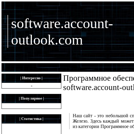
software.account-
outlook.com
Программное обеспе
| Интересно |
-
software.account-ou
| Популярное |
Наш сайт - это небольшой с
| Статистика |
Железо. Здесь каждый может
из категории Программное об