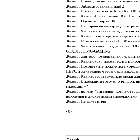
Железо:
Почему гаснет экран и появляетс
Железо:
Заблокированный ipad 2
Железо:
Низкий фпс в игре Rust (R9 380x)
Железо:
Какой БП и на сколько ВАТТ воо
Железо:
Оцените сборку ПК.
Железо:
Выбираю видеокарту для игрово
Железо:
Что нужно знать перед покупкой
Железо:
Какой производитель видеокарты
Железо:
Можно поместить GT 730 на ма
Железо:
Чем отличается видеокарта RO
GTX1050TI-4G-GAMING
Железо:
для чего предназначен блок пита
Железо:
Какие будут плюсы если я приоб
Железо:
Посоветуйте пожалуйста хороший
HEVC и желательно чтобы были выходы 
Железо:
Как настроить жёсткие диски дл
Железо:
Видеокарта требует 6 pin доп. п
видеокарту?
Железо:
почему "диванные" компьютерщи
поколения и дискретными видеокартами
Железо:
Не тянет игры
-
0
-