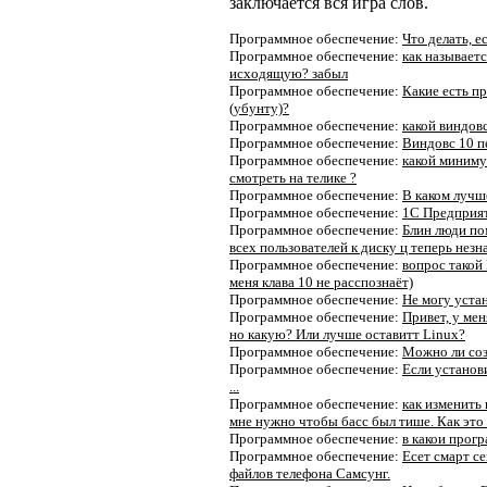
заключается вся игра слов.
Программное обеспечение:
Что делать, е
Программное обеспечение:
как называетс
исходящую? забыл
Программное обеспечение:
Какие есть п
(убунту)?
Программное обеспечение:
какой виндов
Программное обеспечение:
Виндовс 10 п
Программное обеспечение:
какой миниму
смотреть на телике ?
Программное обеспечение:
В каком лучш
Программное обеспечение:
1C Предприят
Программное обеспечение:
Блин люди по
всех пользователей к диску ц теперь незн
Программное обеспечение:
вопрос такой 
меня клава 10 не расспознаёт)
Программное обеспечение:
Не могу уста
Программное обеспечение:
Привет, у мен
но какую? Или лучше оставитт Linux?
Программное обеспечение:
Можно ли соз
Программное обеспечение:
Если установ
...
Программное обеспечение:
как изменить 
мне нужно чтобы басс был тише. Как это
Программное обеспечение:
в какои прог
Программное обеспечение:
Есет смарт с
файлов телефона Самсунг.