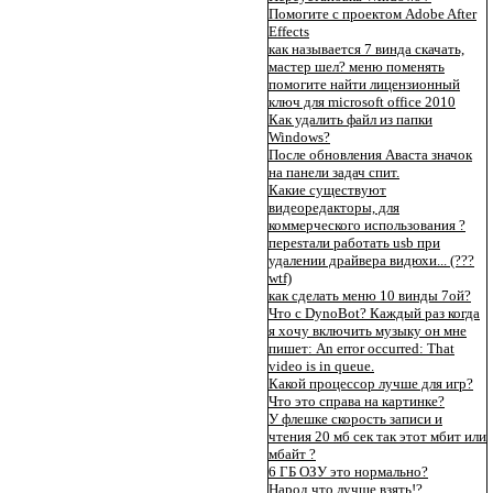
Помогите с проектом Adobe After
Effects
как называется 7 винда скачать,
мастер шел? меню поменять
помогите найти лицензионный
ключ для microsoft office 2010
Как удалить файл из папки
Windows?
После обновления Аваста значок
на панели задач спит.
Какие существуют
видеоредакторы, для
коммерческого использования ?
переsтали работать usb при
удалении драйвера видюхи... (???
wtf)
как сделать меню 10 винды 7ой?
Что с DynoBot? Каждый раз когда
я хочу включить музыку он мне
пишет: An error occurred: That
video is in queue.
Какой процессор лучше для игр?
Что это справа на картинке?
У флешке скорость записи и
чтения 20 мб сек так этот мбит или
мбайт ?
6 ГБ ОЗУ это нормально?
Народ что лучше взять!?