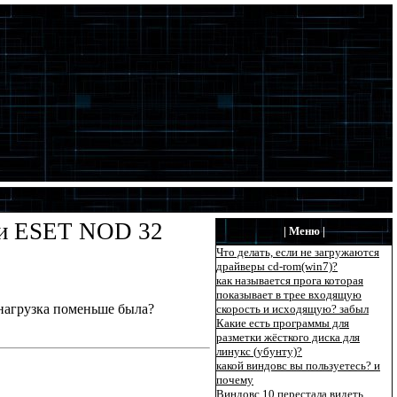
или ESET NOD 32
| Меню |
Что делать, если не загружаются
драйверы cd-rom(win7)?
как называется прога которая
показывает в трее входящую
 нагрузка поменьше была?
скорость и исходящую? забыл
Какие есть программы для
разметки жёсткого диска для
линукс (убунту)?
какой виндовс вы пользуетесь? и
почему
Виндовс 10 перестала видеть