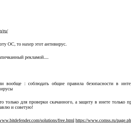
m/ru/
оту ОС, то нахер этот антивирус.
апичканный рекламой....
ли вообще : соблюдать общие правила безопасности в инте
вирусы
то только для проверки скачанного, а защиту в инете только 
тавлю и советую!
/www.bitdefender.com/solutions/free.html
https://www.comss.ru/page.p