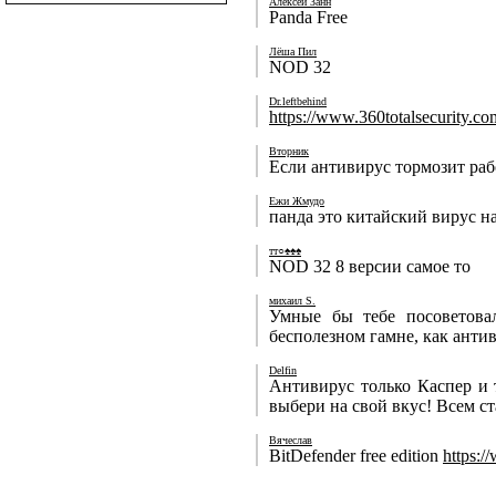
Алексей Занн
Panda Free
Лёша Пил
NOD 32
Dr.leftbehind
https://www.360totalsecurity.co
Вторник
Если антивирус тормозит раб
Ежи Жмудо
панда это китайский вирус н
тт○♠♠♠
NOD 32 8 версии самое то
михаил S.
Умные бы тебе посоветова
бесполезном гамне, как анти
Delfin
Антивирус только Каспер и 
выбери на свой вкус! Всем с
Вячеслав
BitDefender free edition
https:/