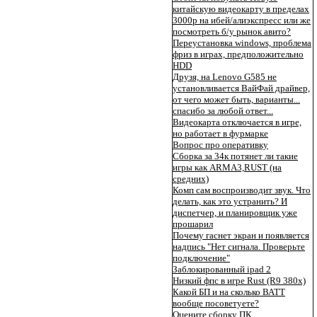
китайскую видеокарту в пределах
3000р на ибей/алиэкспресс или же
посмотреть б/у рынок авито?
Переустановка windows, проблема
фриз в играх, предположительно
HDD
Друзя, на Lenovo G585 не
установливается ВайФай драйвер,
от чего может быть, варианты...
спасибо за любой ответ...
Видеокарта отключается в игре,
но работает в фурмарке
Вопрос про оперативку
Сборка за 34к потянет ли такие
игры как ARMA3,RUST (на
средних)
Комп сам воспроизводит звук. Что
делать, как это устранить? И
диспетчер, и планировщик уже
прошарил
Почему гаснет экран и появляется
надпись "Нет сигнала. Проверьте
подключение"
Заблокированный ipad 2
Низкий фпс в игре Rust (R9 380x)
Какой БП и на сколько ВАТТ
вообще посоветуете?
Оцените сборку ПК.