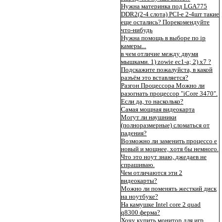
Нужна материнка под LGA775
DDR2(2-4 слота) PCI-e 2-4шт такие
еще остались? Порекомендуйте
что-нибудь
Нужна помощь в выборе по ip
камеры...
в чем отличие между двумя
мышками. 1) zowie ec1-a; 2) x7 ?
Подскажите пожалуйста, в какой
разъём это вставляется?
Разгон Процессора Можно ли
разогнать процессор "iCore 3470".
Если да, то насколько?
Самая мощная видеокарта
Могут ли наушники
(полноразмерные) сломаться от
падения?
Возможно ли заменить процессо е
новый и мощнее, хотя бы немного.
Что это ноут знаю, джедаев не
спрашиваю.
Чем отличаются эти 2
видеокарты?
Можно ли поменять жесткий диск
на ноутбуке?
На камушке Intel core 2 quad
q8300 ферма?
Хочу купить монитор для игр