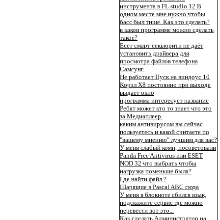
инструмента в FL studio 12 В
одном месте мне нужно чтобы
басс был тише. Как это сделать?
в какои программе можно сделать
такое?
Есет смарт секьюрити не даёт
установить драйвера для
просмотра файлов телефона
Самсунг.
Не работает Пуск на виндоус 10
Корэл Х8 постоянно при выходе
выдает окно
программа интересует название
Ребят может кто то знает что это
за Медиаплеер.
каким антивирусом вы сейчас
пользуетесь и какой считаете по
"вашему мнению" лучшим для вас?
У меня слабый комп, посоветовали
Panda Free Antivirus или ESET
NOD 32 что выбрать чтобы
нагрузка поменьше была?
Где найти файл ?
Шарящие в Pascal ABC сюда
У меня в блокноте сбился язык,
подскажите сервис где можно
перевести вот это...
Как сделать Администратор на