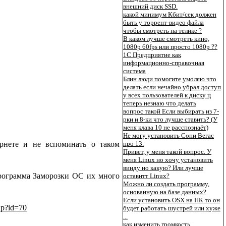
внешний диск SSD.
какой минимум Кбит/сек должен
быть у торрент-видео файла
чтобы смотреть на телике ?
В каком лучше смотреть кино,
1080p 60fps или просто 1080p ??
1C Предприятие как
информационно-справочная
система
Блин люди помогите умоляю что
делать если нечайно убрал доступ
у всех пользователей к диску ц
теперь незнаю что делать
вопрос такой Если выбирать из 7-
рки и 8-ки что лучше ставить? (У
меня клава 10 не расспознаёт)
Не могу установить Сони Вегас
про 13.
рнете и не вспоминать о таком
Привет, у меня такой вопрос. У
меня Linux но хочу установить
винду но какую? Или лучше
программа Заморозки ОС их много
оставитт Linux?
Можно ли создать программу,
основанную на базе данных?
Если установить OSX на ПК то он
hp?id=70
будет работать шустрей или хуже
...
как изменить громкость