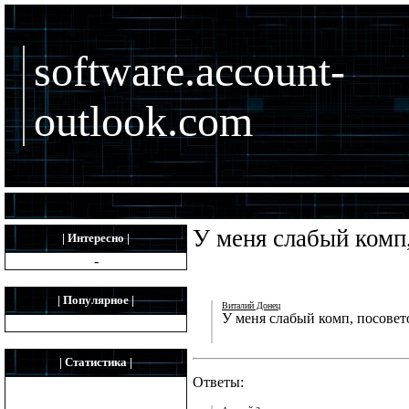
software.account-
outlook.com
У меня слабый комп
| Интересно |
-
| Популярное |
Виталий Донец
У меня слабый комп, посовет
| Статистика |
Ответы: