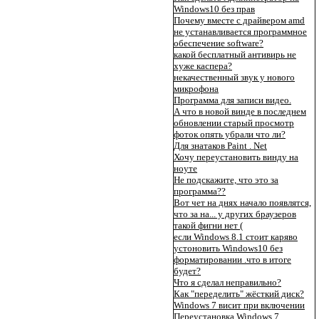
Windows10 без прав
Почему вместе с драйвером amd
не устанавливается программное
обеспечение software?
какой бесплатный антивирь не
хуже каспера?
некачественный звук у нового
микрофона
Программа для записи видео.
А что в новой винде в последнем
обновлении старый просмотр
фоток опять убрали что ли?
Для знатаков Paint . Net
Хочу переустановить винду на
ноуте
Не подскажите, что это за
программа??
Вот чет на днях начало появлятся,
что за на... у других браузеров
такой фигни нет (
если Windows 8.1 стоит каряво
устоновить Windows10 без
форматировании .что в итоге
будет?
Что я сделал неправильно?
Как "переделить" жёсткий диск?
Windows 7 висит при включении
Переустановка Windows 7