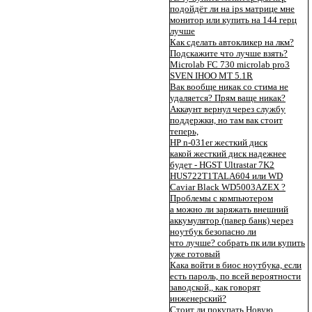
подойдёт ли на ips матрице мне
монитор или купить на 144 герц
лучше
Как сделать автокликер на лкм?
Подскажите что лучше взять?
Microlab FC 730 microlab pro3
SVEN IHOO MT 5.1R
Вак вообще никак со стима не
удаляется? Прям ваще никак?
Аккаунт вернул через службу
поддержки, но там вак стоит
теперь,
HP n-031er жесткий диск
какой жесткий диск надежнее
будет - HGST Ultrastar 7K2
HUS722T1TALA604 или WD
Caviar Black WD5003AZEX ?
Проблемы с компьютером
а можно ли заряжать внешний
аккумулятор (павер банк) через
ноутбук безопасно ли
что лучше? собрать пк или купить
уже готовый
Кака войти в биос ноутбука, если
есть пароль, по всей вероятности
заводской,, как говорят
инженерский?
Стоит ли покупать Новую