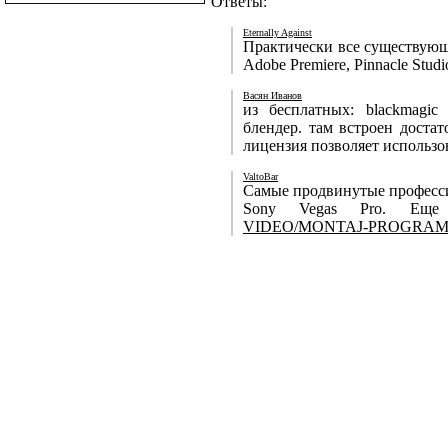
Ответы:
Eternally Against
Практически все существующи
Adobe Premiere, Pinnacle Studi
Васян Иванов
из бесплатных: blackmagic
блендер. там встроен доста
лицензия позволяет использо
ValtoBar
Самые продвинутые профессион
Sony Vegas Pro. Еще
VIDEO/MONTAJ-PROGRAMM