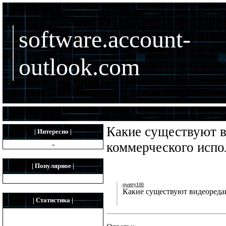
software.account-
outlook.com
Какие существуют в
| Интересно |
-
коммерческого испо
| Популярное |
qwerty100
Какие существуют видеоредак
| Статистика |