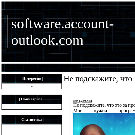
software.account-
outlook.com
Не подскажите, что 
| Интересно |
-
| Популярное |
Яна Булавская
Не подскажите, что это за пр
Мне нужна програ
| Статистика |